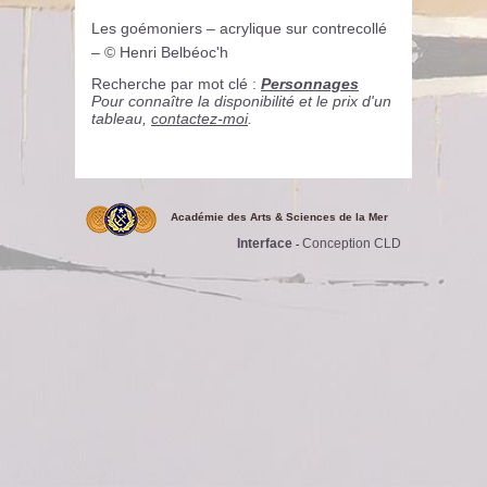
Les goémoniers – acrylique sur contrecollé
– © Henri Belbéoc'h
Recherche par mot clé :
Personnages
Pour connaître la disponibilité et le prix d'un
tableau,
contactez-moi
.
Académie des Arts & Sciences de la Mer
Interface
Conception CLD
-